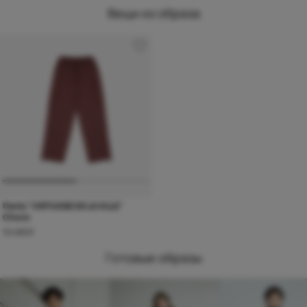
Вещи из образа
Pants "VIRTUOSE DE LA VILLE"
Choco
10 490 ₽
Готовые образы