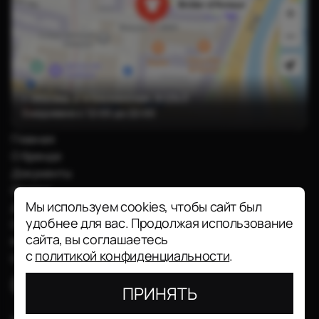
г. Москва, 2-я Бауманская, 9/23с3
Ежедневно с 12:00 до 22:00
Главная
О бренде
Документы
Оплата
Мы используем cookies, чтобы сайт был
Доставка
удобнее для вас. Продолжая использование
Обмен и возврат
сайта, вы соглашаетесь
Контакты
с
политикой конфиденциальности
.
Соц.сети
ПРИНЯТЬ